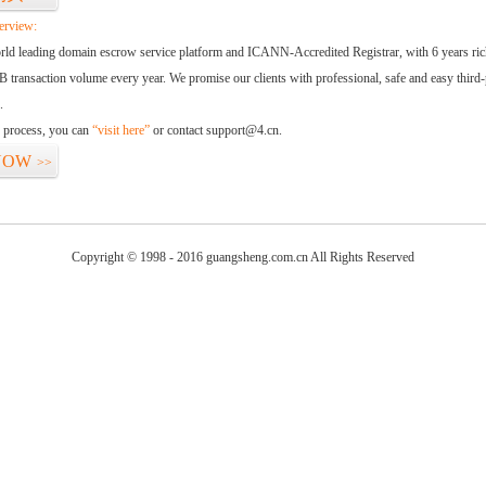
erview:
orld leading domain escrow service platform and ICANN-Accredited Registrar, with 6 years ri
 transaction volume every year. We promise our clients with professional, safe and easy third-
.
d process, you can
“visit here”
or contact support@4.cn.
NOW
>>
Copyright © 1998 - 2016 guangsheng.com.cn All Rights Reserved