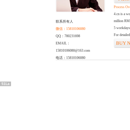
Process Ov
4.cn is a w
million RMB
联系所有人
5 workdays
微信：15810106080
For detaile
QQ：780231698
BUY 
EMAIL：
15810106080@163.com
电话：15810106080
51La