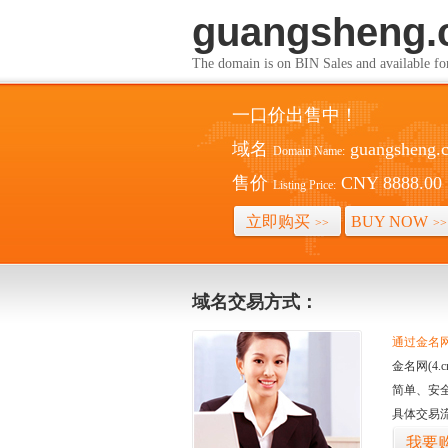
guangsheng.
The domain is on BIN Sales and av
一口价出售中！
域名
guangsheng.
Domain Name:
售价
CNY 8888.00
Listing Price:
立即购买
BUY NOW
>>
>>
域名交易方式：
通过金名网(
金名网(4
简单、安
具体交易
我要